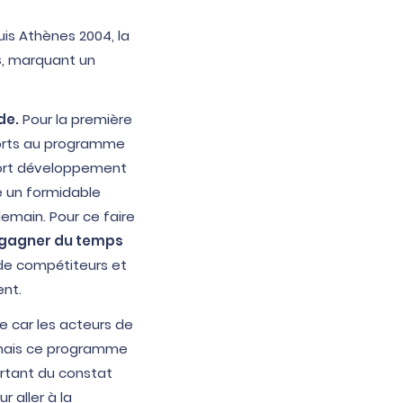
is Athènes 2004, la
s
, marquant un
de.
Pour la première
sports au programme
fort développement
e un formidable
emain. Pour ce faire
gagner du temps
e compétiteurs et
ent.
te car les acteurs de
s mais ce programme
artant du constat
 aller à la