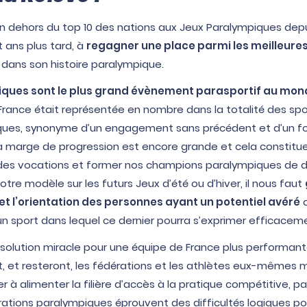
n dehors du top 10 des nations aux Jeux Paralympiques depu
t ans plus tard, à
regagner une place parmi les meilleure
f dans son histoire paralympique.
iques sont le plus grand évènement parasportif au mon
la France était représentée en nombre dans la totalité des 
ques, synonyme d’un engagement sans précédent et d’un 
la marge de progression est encore grande et cela constitu
r des vocations et former nos champions paralympiques de d
otre modèle sur les futurs Jeux d’été ou d’hiver, il nous faut
n et l’orientation des personnes ayant un potentiel avéré
d
un sport dans lequel ce dernier pourra s’exprimer efficacem
la solution miracle pour une équipe de France plus performan
, et resteront, les fédérations et les athlètes eux-même
 à alimenter la filière d’accès à la pratique compétitive, p
ations paralympiques éprouvent des difficultés logiques pour