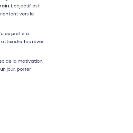
main
. L’objectif est
rientant vers le
Tu es prêt.e à
r atteindre tes rêves
ec de la motivation,
n jour, porter