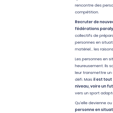
rencontre des person
compétition.
Recruter de nouvea
fédérations paral
collectifs de prépa
personnes en situati
matériel… les raiso
Les personnes en si
heureusement. Ils son
leur transmettre un
défi. Mais
il est to
niveau, voire un f
vers un sport adapté
Qu’elle devienne o
personne en situa