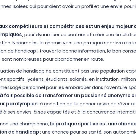
nes isolées qui pourraient avoir un profil et une envie pour 
ux compétiteurs et compétitrices est un enjeu majeur 
ympiques,
pour dynamiser ce secteur et créer une émulatio
ration. Néanmoins, le chemin vers une pratique sportive rest
on de handicap : trouver la bonne information, le bon conseil
ns sont nombreuses pour abandonner en route.
tuation de handicap ne constituent pas une population capti
t sportifs, lycéens, étudiants, salariés, en institution, milita
 message personnel pour les embarquer dans l’aventure spor
ut à fait possible de transformer un passionné anonyme e
utur paralympien
, à condition de lui donner envie de rêver 
 à ses envies, à ses capacités et à la concurrence internati
u non une championne,
la pratique sportive est une chanc
tion de handicap
: une chance pour sa santé, son autonomi