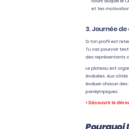
cours duquel le C
et tes motivation
3. Journée de
Si ton profil est re
Tu vas pourvoir test
des représentants d
Le plateau est organ
évaluées. Aux côtés
évaluer chacun des p
paralympiques.
> Découvrir le déro
Pourquoi 