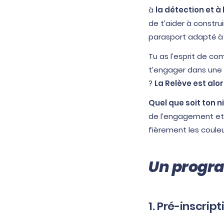
à
la détection et
de t’aider à constru
parasport adapté à 
Tu as l’esprit de co
t’engager dans une d
?
La Relève est alors
Quel que soit ton n
de l’engagement et 
fièrement les coule
Un progr
1. Pré-inscrip